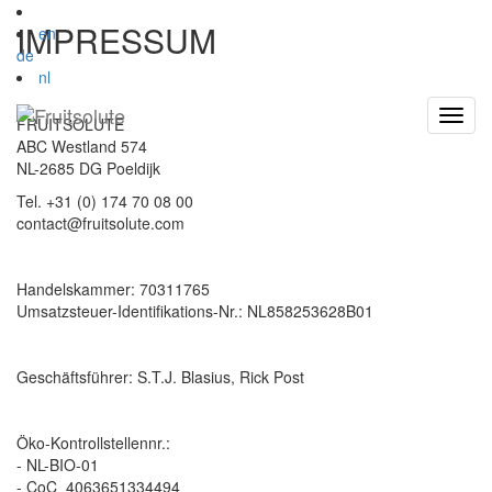
IMPRESSUM
en
de
nl
Toggl
FRUITSOLUTE
navig
ABC Westland 574
NL-2685 DG Poeldijk
Tel. +31 (0) 174 70 08 00
contact@fruitsolute.com
Handelskammer: 70311765
Umsatzsteuer-Identifikations-Nr.: NL858253628B01
Geschäftsführer: S.T.J. Blasius, Rick Post
Öko-Kontrollstellennr.:
- NL-BIO-01
- CoC_4063651334494